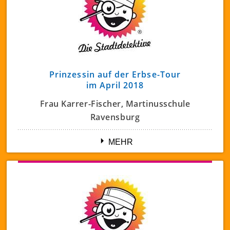
Prinzessin auf der Erbse-Tour
im April 2018
Frau Karrer-Fischer, Martinusschule
Ravensburg
Liebe Frau Herrnleben,
MEHR
unsere 6 Schüler und wir Lehrer haben Ihre
Führung sehr genossen!! Wie Sie die Kinder in
Ihren Bann ziehen ist einfach fantastisch. Das von
Ihnen verwendete Bildmaterial war für unsere
Schüler eine große Hilfe. Besonders beeindruckt
hat die Kinder die Geschichte von den “Jungen