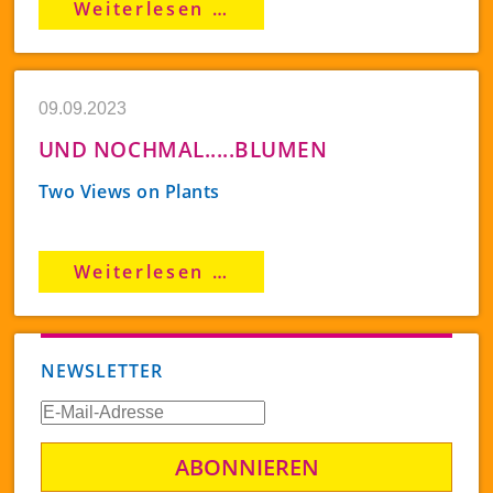
Frohes
Weiterlesen …
Feb.
neues
2024
Jahr
09.09.2023
UND NOCHMAL.....BLUMEN
Two Views on Plants
und
Weiterlesen …
nochmal.....BLUMEN
NEWSLETTER
E-
Mail-
Adresse
ABONNIEREN