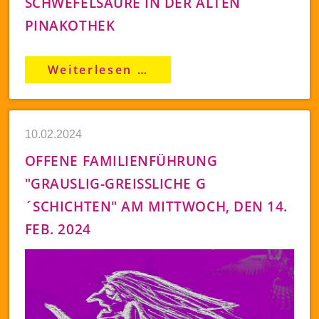
SCHWEFELSÄURE IN DER ALTEN
PINAKOTHEK
Schwefelsäure
Weiterlesen …
in
der
Alten
Pinakothek
10.02.2024
OFFENE FAMILIENFÜHRUNG
"GRAUSLIG-GREISSLICHE G´
SCHICHTEN" AM MITTWOCH, DEN 14. F
EB. 2024